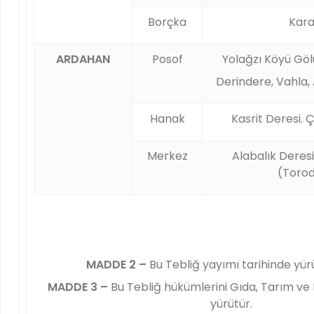
Borçka
Kara
ARDAHAN
Posof
Yolağzı Köyü Gölü
Derindere, Vahla, 
Hanak
Kasrit Deresi. 
Merkez
Alabalık Deresi
(Torod
MADDE 2 –
Bu Tebliğ yayımı tarihinde yürü
MADDE 3 –
Bu Tebliğ hükümlerini Gıda, Tarım ve
yürütür.