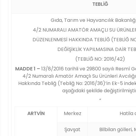
TEBLİĞ
Gıda, Tarım ve Hayvancılık Bakanlığ
4/2 NUMARALI AMATÖR AMAÇLI SU ÜRÜNLERİ
DÜZENLENMESİ HAKKINDA TEBLİĞ (TEBLİĞ NO
DEĞİŞİKLİK YAPILMASINA DAİR TEB
(TEBLİĞ NO: 2016/42)
MADDE 1 –
13/8/2016 tarihli ve 29800 sayılı Resmî
4/2 Numaralı Amatör Amaçlı Su Ürünleri Avcılığ
Hakkında Tebliğ (Tebliğ No: 2016/36)’in Ek-5 inde
aşağıdaki şekilde değiştirilmiştir
“
ARTVİN
Merkez
Hatila 
Şavşat
Bilbilan gölleri,