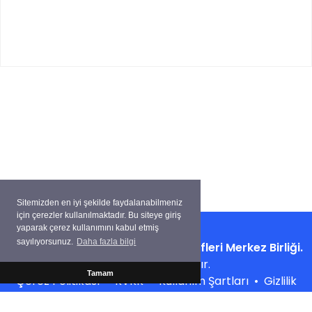
Sitemizden en iyi şekilde faydalanabilmeniz
için çerezler kullanılmaktadır. Bu siteye giriş
yaparak çerez kullanımını kabul etmiş
sayılıyorsunuz.
Daha fazla bilgi
Copyright ©
Su Ürünleri Kooperatifleri Merkez Birliği.
Tüm hakları saklıdır.
Tamam
Çerez Politikası
•
KVKK
•
Kullanım Şartları
•
Gizlilik