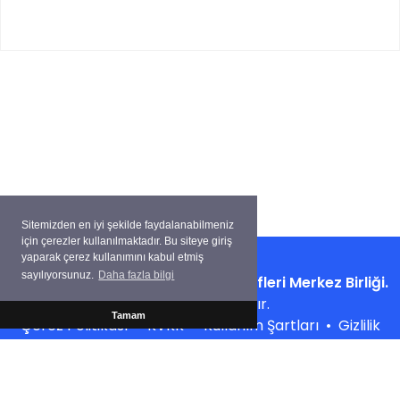
Sitemizden en iyi şekilde faydalanabilmeniz
için çerezler kullanılmaktadır. Bu siteye giriş
yaparak çerez kullanımını kabul etmiş
sayılıyorsunuz.
Daha fazla bilgi
Copyright ©
Su Ürünleri Kooperatifleri Merkez Birliği.
Tüm hakları saklıdır.
Tamam
Çerez Politikası
•
KVKK
•
Kullanım Şartları
•
Gizlilik