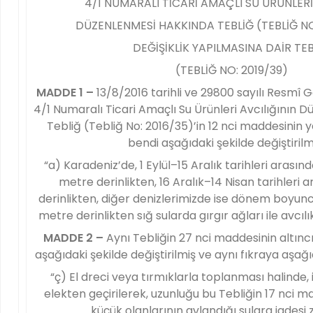
4/1 NUMARALI TİCARİ AMAÇLI SU ÜRÜNLERİ
DÜZENLENMESİ HAKKINDA TEBLİĞ (TEBLİĞ NO
DEĞİŞİKLİK YAPILMASINA DAİR TE
(TEBLİĞ NO: 2019/39)
MADDE 1 –
13/8/2016 tarihli ve 29800 sayılı Resmî
4/1 Numaralı Ticari Amaçlı Su Ürünleri Avcılığının
Tebliğ (Tebliğ No: 2016/35)’in 12 nci maddesinin ye
bendi aşağıdaki şekilde değiştirilmi
“a) Karadeniz’de, 1 Eylül–15 Aralık tarihleri arasınd
metre derinlikten, 16 Aralık–14 Nisan tarihleri
derinlikten, diğer denizlerimizde ise dönem boyunc
metre derinlikten sığ sularda gırgır ağları ile avcıl
MADDE 2 –
Aynı Tebliğin 27 nci maddesinin altıncı
aşağıdaki şekilde değiştirilmiş ve aynı fıkraya aşağ
“ç) El dreci veya tırmıklarla toplanması halinde,
elekten geçirilerek, uzunluğu bu Tebliğin 17 nci 
küçük olanlarının avlandığı sulara iadesi 