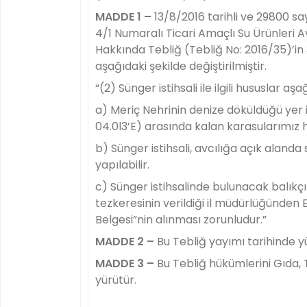
MADDE 1 –
13/8/2016 tarihli ve 29800 s
4/1 Numaralı Ticari Amaçlı Su Ürünleri 
Hakkında Tebliğ (Tebliğ No: 2016/35)’in 3
aşağıdaki şekilde değiştirilmiştir.
“(2) Sünger istihsali ile ilgili hususlar aşa
a) Meriç Nehrinin denize döküldüğü yer 
04.0l3’E) arasında kalan karasularımız ha
b) Sünger istihsali, avcılığa açık aland
yapılabilir.
c) Sünger istihsalinde bulunacak balıkçı
tezkeresinin verildiği il müdürlüğünden E
Belgesi”nin alınması zorunludur.”
MADDE 2 –
Bu Tebliğ yayımı tarihinde y
MADDE 3 –
Bu Tebliğ hükümlerini Gıda,
yürütür.