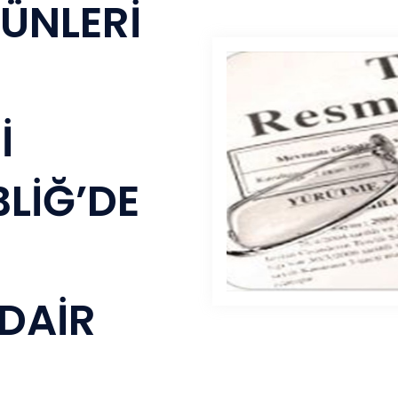
ÜNLERİ
İ
LİĞ’DE
DAİR