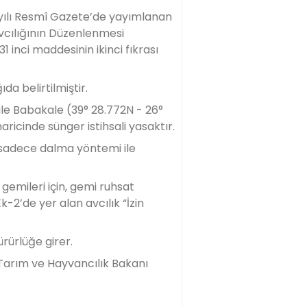
ayılı Resmî Gazete’de yayımlanan
Avcılığının Düzenlenmesi
1 inci maddesinin ikinci fıkrası
ğıda belirtilmiştir.
ile Babakale (39° 28.772N - 26°
ricinde sünger istihsali yasaktır.
a sadece dalma yöntemi ile
 gemileri için, gemi ruhsat
k-2’de yer alan avcılık “İzin
ürürlüğe girer.
 Tarım ve Hayvancılık Bakanı