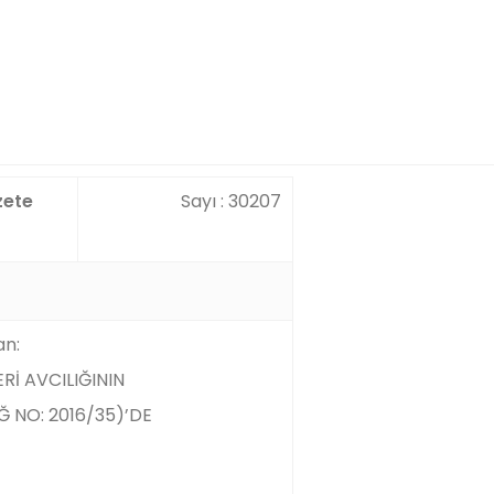
zete
Sayı : 30207
an:
Rİ AVCILIĞININ
Ğ NO: 2016/35)’DE