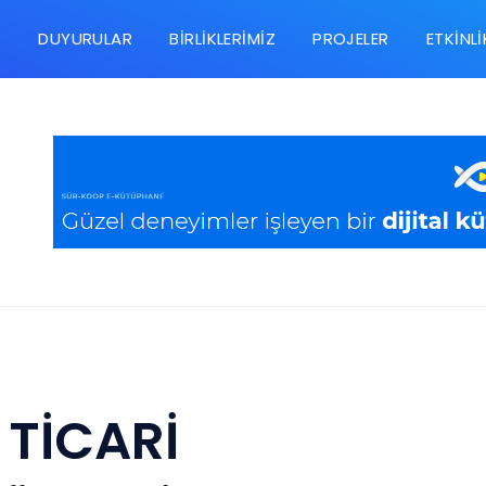
R
DUYURULAR
BIRLIKLERIMIZ
PROJELER
ETKINLI
 TİCARİ