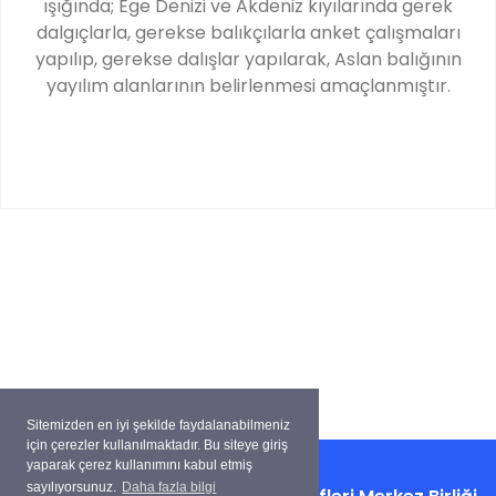
ışığında; Ege Denizi ve Akdeniz kıyılarında gerek
dalgıçlarla, gerekse balıkçılarla anket çalışmaları
yapılıp, gerekse dalışlar yapılarak, Aslan balığının
yayılım alanlarının belirlenmesi amaçlanmıştır.
Sitemizden en iyi şekilde faydalanabilmeniz
için çerezler kullanılmaktadır. Bu siteye giriş
yaparak çerez kullanımını kabul etmiş
sayılıyorsunuz.
Daha fazla bilgi