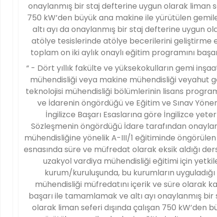
onaylanmış bir staj defterine uygun olarak liman s
750 kW’den büyük ana makine ile yürütülen gemile
altı ayı da onaylanmış bir staj defterine uygun o
atölye tesislerinde atölye becerilerini geliştirme
toplam on iki aylık onaylı eğitim programını baş
“ - Dört yıllık fakülte ve yüksekokulların gemi inşaa
mühendisliği veya makine mühendisliği veyahut ge
teknolojisi mühendisliği bölümlerinin lisans prog
ve İdarenin öngördüğü ve Eğitim ve Sınav Yöner
İngilizce Başarı Esaslarına göre İngilizce yeter
Sözleşmenin öngördüğü İdare tarafından onaylan
mühendisliğine yönelik A-III/1 eğitiminde öngörüle
esnasında süre ve müfredat olarak eksik aldığı ders
uzakyol vardiya mühendisliği eğitimi için yetkil
kurum/kuruluşunda, bu kurumların uyguladığı 
mühendisliği müfredatını içerik ve süre olarak k
başarı ile tamamlamak ve altı ayı onaylanmış bir 
olarak liman seferi dışında çalışan 750 kW’den b