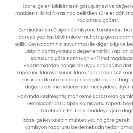
İdare, gelen bildirimlerin görüşülmesi ve değerle
maddenin ikinci fıkrasında belirtilen süreler dâhili
toplantıya çağırır.
Gemiadamları Disiplin Komisyonu tarafından, b
İdareye yapılan bildirimlere muhatap gemiadamı
edilir. Gemiadamının savunması ile diğer bilgi ve 
Disiplin Komisyonunca değerlendirilir. Yapılan
sonucuna göre Komisyon Ek 11 inci maddede be
yaptırımlardan hangisinin uygulanacağına dair t
raporunu İdareye sunar. İdare tarafından söz kon
hususlar dikkate alınmak suretiyle rapora bağlı 
değerlendirme neticesinde müeyyideye ilişkin nih
Hakkında kesinleşmiş mahkeme kararı olan gemi
Gemiadamları Disiplin Komisyonu raporu be
tarafından Ek 11 inci maddeye göre değerl
İdare, gelen talebin muhteviyatına göre gerekli
Komisyon raporunu beklemeksizin tedbir amaçlı 