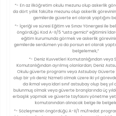
“- En az ilköğretim okulu mezunu olup askerlik gör
da dört yıllık fakülte mezunu olup askerlik görevinin
gemilerde güverte eri olarak yaptığını b
“- İçeriği ve süresi Eğitim ve Sınav Yönergesi ile b
öngördüğü Kod A-II/5 “usta gemici” eğitimini İda
eğitim kurumunda görmek ve askerlik görevinin
gemilerde serdümen ya da porsun eri olarak yaptığı
belgelemek,”
“- Deniz Kuvvetleri Komutanlığından veya S
Komutanlığından ayrılmış olanlardan; Deniz Ast
Okulu güverte programı veya Astsubay Güverte 
olup bir yılı deniz hizmeti olmak üzere iki yıl gör
da ikmal veya idari sınıf astsubay olup beş yıl
bulunmuş olmak veya güverte branşlarında üç yıl
erbaşlık yapmak ve güverte tayfasını yönetme ye
komutanından alınacak belge ile belgel
“- Sözleşmenin öngördüğü A-II/1 müfredat progra