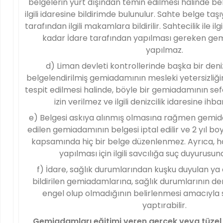
belgelerin yurt dışından temin edilmesi halinde be
ilgili idaresine bildirimde bulunulur. Sahte belge t
tarafından ilgili makamlara bildirilir. Sahtecilik ile i
kadar İdare tarafından yapılması gereken gem
yapılmaz.
d) Liman devleti kontrollerinde başka bir deniz
belgelendirilmiş gemiadamının mesleki yetersizliği
tespit edilmesi halinde, böyle bir gemiadamının s
izin verilmez ve ilgili denizcilik idaresine ihb
e) Belgesi askıya alınmış olmasına rağmen gemide
edilen gemiadamının belgesi iptal edilir ve 2 yıl 
kapsamında hiç bir belge düzenlenmez. Ayrıca, h
yapılması için ilgili savcılığa suç duyurusun
f) İdare, sağlık durumlarından kuşku duyulan ya 
bildirilen gemiadamlarına, sağlık durumlarının de
engel olup olmadığının belirlenmesi amacıyla 
yaptırabilir.
Gemiadamları eğitimi veren gerçek veya tüzel kiş