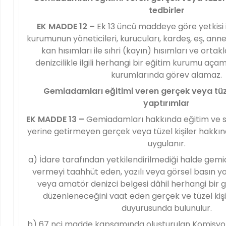
tedbirler
EK MADDE 12 –
Ek 13 üncü maddeye göre yetkisi i
kurumunun yöneticileri, kurucuları, kardeş, eş, anne
kan hısımları ile sıhri (kayın) hısımları ve ortakl
denizcilikle ilgili herhangi bir eğitim kurumu aç
kurumlarında görev alamaz.
Gemiadamları eğitimi veren gerçek veya tüzel 
yaptırımlar
EK MADDE 13 –
Gemiadamları hakkında eğitim ve sına
yerine getirmeyen gerçek veya tüzel kişiler hakkı
uygulanır.
a) İdare tarafından yetkilendirilmediği halde gemi
vermeyi taahhüt eden, yazılı veya görsel basın y
veya amatör denizci belgesi dâhil herhangi bir
düzenleneceğini vaat eden gerçek ve tüzel kiş
duyurusunda bulunulur.
b) 67 nci madde kapsamında oluşturulan Komisyon