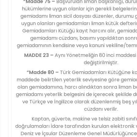
“Madde 75 –
Başvurulan liman başkanlığı, dur
hükümlerine uygun olanlar için gerekli belgeleri
gemiadamı liman sicil dosyası düzenler, durum
uygun olanları gemiadamları liman kütük defteri
Gemiadamları Kütüğü kayıt harcını alır, gemia
gemiadamı cüzdanı, basımı yapıldıktan sonra
gemiadamının kendisine veya kanuni vekiline/temsilc
MADDE 23 –
Aynı Yönetmeliğin 80 inci maddesi 
değiştirilmiştir.
“Madde 80 –
Türk Gemiadamları Kütüğüne kayıt
maddede belirtilen yeterlik seviyesine göre gemi
olan gemiadamına, harcı alındıktan sonra liman b
gemiadamı yeterlik belgesini de içerecek şekilde d
ve Türkçe ve İngilizce olarak düzenlenmiş beş yı
cüzdanı verilir.
Kaptan, güverte, makine ve telsiz zabiti sınıfı
doğrulamaları İdare tarafından kurulan elektronik 
Deniz ve İçsular Düzenleme Genel Müdürlüğünce, 