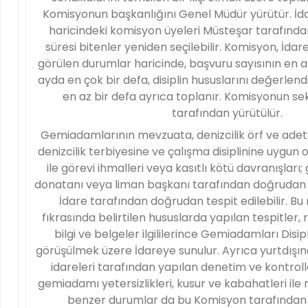
Komisyonun başkanlığını Genel Müdür yürütür. İda
haricindeki komisyon üyeleri Müsteşar tarafından 2
süresi bitenler yeniden seçilebilir. Komisyon, İdar
görülen durumlar haricinde, başvuru sayısının en a
ayda en çok bir defa, disiplin hususlarını değerlen
en az bir defa ayrıca toplanır. Komisyonun se
tarafından yürütülür.
Gemiadamlarının mevzuata, denizcilik örf ve adetl
denizcilik terbiyesine ve çalışma disiplinine uygun
ile görevi ihmalleri veya kasıtlı kötü davranışları; 
donatanı veya liman başkanı tarafından doğrudan İd
İdare tarafından doğrudan tespit edilebilir. Bu
fıkrasında belirtilen hususlarda yapılan tespitler, 
bilgi ve belgeler ilgililerince Gemiadamları Dis
görüşülmek üzere İdareye sunulur. Ayrıca yurtdışın
idareleri tarafından yapılan denetim ve kontrol
gemiadamı yetersizlikleri, kusur ve kabahatleri il
benzer durumlar da bu Komisyon tarafından d