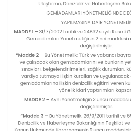
Ulaştırma, Denizcilik ve Haberleşme Bak
GEMİADAMLARI YÖNETMELİĞİNDE DEĞİ
YAPILMASINA DAİR YÖNETMELİ
MADDE 1 –
31/7/2002 tarihli ve 24832 sayılı Resmî
Gemiadamları Yönetmeliğinin 2 nci maddesi a
değiştirilmiştir.
“Madde 2 –
Bu Yönetmelik; Türk ve yabancı bayrak
ve çalışacak olan gemiadamlarını ve bunların yeter
sınavları, belgelendirilmeleri, sağlık durumları, k
vardiya tutmaya ilişkin kuralları ve uygulanacak di
gemiadamlarına ilişkin denizcilik eğitimi veren k
yönelik idari yaptırımları kapsar
MADDE 2 –
Aynı Yönetmeliğin 3 üncü maddesi a
değiştirilmiştir.
“Madde 3 –
Bu Yönetmelik, 26/9/2011 tarihli ve 6
Denizcilik ve Haberleşme Bakanlığının Teşkilat v
Kanun Hükmünde Kararnamenin 9 uncu maddesinin bi