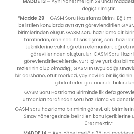
MADDE 13 –
Aynı Yönetmeliğin 29 uncu maddesi 
değiştirilmiştir.
“Madde 29 –
GASM Soru Hazırlama Birimi, Eğitim
belirtilen konularda ayrı ayrı görevlendirilen GAS
birimlerinden oluşur. GASM soru hazırlama alt bir
tarafından, alanında ihtisaslaşmış, soru hazır
tekniklerine vakıf öğretim elemanları, öğret
görevlilerinden oluşturulur. GASM Soru Hazı
görevlendirileceklerde, yurt içi ve yurt dışı bili
tezlerinin olup olmadığı, GASM’ın uyguladığı sınav
bir dershane, etüt merkezi, yayınevi ile bir ilişkisi
gibi kriterler göz önünde bulunduru
GASM Soru Hazırlama Biriminde ilk defa görevlen
uzmanları tarafından soru hazırlama ve denetlem
GASM soru hazırlama biriminin görevi, alt birimlerini
Sınav Yönergesinde belirtilen konu içeriklerine
üretmektir.”
MADDE 14 –
Aynı Yönetmeliğin 35 inci maddesin