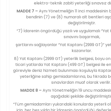
elektro-teknik zabiti yeterliği sınavsız d
MADDE 7 –
Aynı Yönetmeliğin 11 inci maddesinin bi
bendinin (7) ve (8) numaralı alt bentleri aş
değiştirilmiştir.
“7) İdarenin öngördüğü yazılı ve uygulamalı “Yat
sınavını başarmak,
şartlarını sağlayanlar “Yat Kaptanı (2999 GT)” ye
kazanırlar.
8) Yat Kaptanı (2999 GT) yeterlik belgesi, boyu 
ticari yatlarda Yat Kaptanı (499 GT) belgesi ile en
göreviyle deniz hizmeti bulunması koşuluyla Kapta
yeterliğine sahip gemiadamlarına, bu fıkrada be
sınavlardan muaf olarak verilir.
MADDE 8 –
Aynı Yönetmeliğin 19 uncu maddesin
aşağıdaki şekilde değiştirilmiştir
“Tüm gemiadamları yukarıdaki konularda yeterli ol
için, her beş yılda bir İdarenin öngördüğü değer