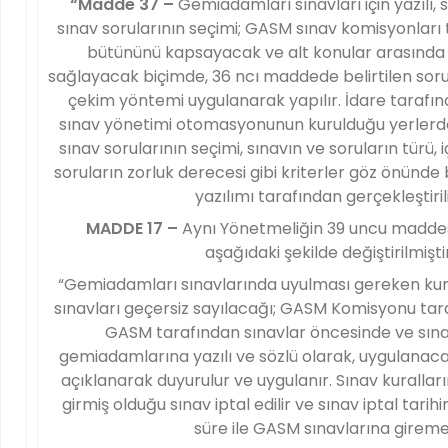
“Madde 37 –
Gemiadamları sınavları için yazılı, 
sınav sorularının seçimi; GASM sınav komisyonları
bütününü kapsayacak ve alt konular arasında 
sağlayacak biçimde, 36 ncı maddede belirtilen so
çekim yöntemi uygulanarak yapılır. İdare tarafı
sınav yönetimi otomasyonunun kurulduğu yerlerde, 
sınav sorularının seçimi, sınavın ve soruların türü, i
soruların zorluk derecesi gibi kriterler göz önünde
yazılımı tarafından gerçekleştirili
MADDE 17 –
Aynı Yönetmeliğin 39 uncu maddesin
aşağıdaki şekilde değiştirilmiştir
“Gemiadamları sınavlarında uyulması gereken kura
sınavları geçersiz sayılacağı; GASM Komisyonu tar
GASM tarafından sınavlar öncesinde ve sına
gemiadamlarına yazılı ve sözlü olarak, uygulanacak 
açıklanarak duyurulur ve uygulanır. Sınav kurall
girmiş olduğu sınav iptal edilir ve sınav iptal tarih
süre ile GASM sınavlarına gireme