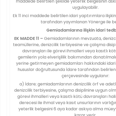
maddede belirtilen şekilde yeterlik belgesinin askı
uygulayabilir.
Ek 11 inci maddede belirtilen idari yaptırımlara ilişki
tarafından yayımlanan Yönerge ile bel
Gemiadamlarına ilişkin idari tedb
EK MADDE 11 –
Gemiadamlarının mevzuata, denizcili
teamüllerine, denizcilik terbiyesine ve çalışma dis
davranışları ile görevi ihmalleri veya kasıtlı kö
gemilerin yola elverişlilik bakımından donatılmaları 
yerine getirmeyen gemiadamları hakkındaki idari 
hususlar doğrultusunda İdare tarafından belirlen
çerçevesinde uygulanır:
a) İdare; gemiadamlarının denizcilik örf ve adetl
denizcilik terbiyesine, çalışma disiplinine uygun ol
görevi ihmalleri veya kasıtlı kötü davranışları hal
derecesi ile ihmal veya kasıt unsurlarının varlığ
yeterlik belgesini 6 aya kadar askıya alma müeyy
karar verir.