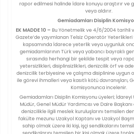
rapor edilmesi halinde İdare konuyu araştırır ve ge
veya aldırır.
Gemiadamları Disiplin Komisy
EK MADDE 10 –
Bu Yönetmelik ve 4/6/2004 tarihli v
Gazete’de yayımlanan Telsiz Operatör Yeterlikleri
kapsamında İdarece yeterlik veya uygunluk onay
gemiadamlarının Türk veya yabancı bayraklı gem
sırasında herhangi bir şekilde tespit veya rap
yetersizlikleri, disiplinsizlikleri, denizcilik örf ve a
denizcilik terbiyesine ve çalışma disiplinine uygun
ile görevi ihmalleri veya kasıtlı kötü davranışları,
Komisyonunca incelenir.
Gemiadamları Disiplin Komisyonu üyeleri; İdareyi t
Müdür, Genel Müdür Yardımcısı ve Daire Başkanı o
denizcilikle ilgili meslek kuruluşlarını temsilen denizc
fakülte mezunu Uzakyol Kaptanı ve Uzakyol Başmü
sahip olmak üzere iki kişi, işçi sendikalarını temsil
sendikalarını temsilen bir kişi olmak üzere topla