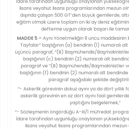
İdare tarafından uygunluğu onaylanan yükseköğre
lisans veyahut lisans programlarından mezun olm
dışında çalışan 500 GT’den büyük gemilerde, alt
eğitim olmak üzere toplam on iki ay deniz eğitimin
defterine uygun olarak başarı ile tam
MADDE 5 –
Aynı Yönetmeliğin 9 uncu maddesinin bir
Tayfalar” başlığının (a) bendinin (1) numaralı al
üçüncü paragraf, “(B) Başmühendis/Başmakinistler 
başlığının (c) bendinin (2) numaralı alt bendind
paragraf ve “(B) Başmühendis/Başmakinistler ve
başlığının (f) bendinin (2) numaralı alt bendind
paragraf aşağıdaki şekilde değiştiril
“- Askerlik görevinin dokuz ayını ya da dört yıllık
askerlik görevinin en az dört ayını faal gemilerd
yaptığını belgelemek,”
“- Sözleşmenin öngördüğü A-III/1 müfredat progra
İdare tarafından uygunluğu onaylanan yükseköğre
lisans veyahut lisans programlarından mezun o