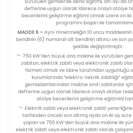
yürütülen gemilerde deniz eğitimi, altı ayı da o
defterine uygun olarak İdarece onaylı atölye te
becerilerini geliştirme eğitimi olmak üzere on iki 
programını başarı ile tamamlama
MADDE 6 –
Aynı Yönetmeliğin 10 uncu maddesinin bi
bendinin (6) numaralı alt bendinin altıncı ve son p
şekilde değiştirilmiştir.
“- 750 kW’den büyük ana makine ile yürütülen gemi
zabitan, elektrik zabiti veya elektronik zabiti ola
hizmeti olmak ve İdare tarafından uygunluğu 
kurumlarında “elektro-teknik zabitliği” eğit
gemiadamlarından makine sınıfı zabitanlar içi
defterine uygun olarak İdarece onaylı atölye tesisl
atölye becerilerini geliştirme eğitimini 
“- Elektrik zabiti veya elektronik zabiti yeterliğine
tarihinden önceki son altmış ayda on iki ay süre i
yapan ve 750 KW’den büyük ana makine ile yür
elektrik zabiti veya elektronik zabiti olarak çalışanl