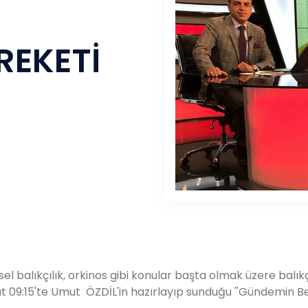
REKETİ
balıkçılık, orkinos gibi konular başta olmak üzere balıkçı
at 09:15'te Umut ÖZDİL'in hazırlayıp sunduğu ''Gündemin B