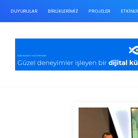
R
DUYURULAR
BIRLIKLERIMIZ
PROJELER
ETKINLI