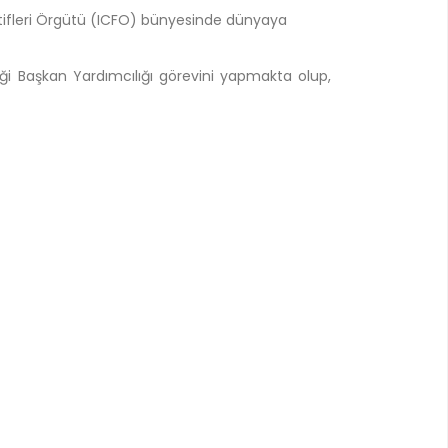
ratifleri Örgütü (ICFO) bünyesinde dünyaya
iği
Başkan Yardımcılığı
görevini yapmakta olup,