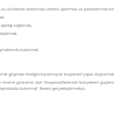
lerin su ürünlerinin avlanması, üretimi, işlenmesi ve pazarlanması
ek,
işbirliği sağlamak,,
eliştirmek,
alışmalarında bulunmak,
ik girişimler niteliğini kazanmış bir kooperatif yapısı oluşturmalı
nemli görevimiz olan “Kooperatiflerimizin bünyelerini güçlendi
alışmalarda bulunmak” ilkesini gerçekleştirmeliyiz.