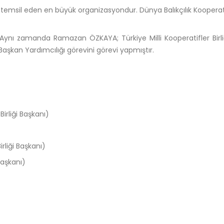
ıları temsil eden en büyük organizasyondur. Dünya Balıkçılık Koope
ynı zamanda Ramazan ÖZKAYA; Türkiye Milli Kooperatifler Birl
Başkan Yardımcılığı
görevini
görevi yapmıştır.
Birliği Başkanı)
liği Başkanı)
 Başkanı)