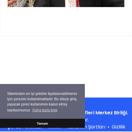
Sitemizden en iyi şekilde faydalanabilmeniz
için çerezler kullanılmaktadır. Bu siteye giriş
yaparak çerez kullanımını kabul etmiş
sayılıyorsunuz.
Daha fazla bilgi
Copyright ©
Su Ürünleri Kooperatifleri Merkez Birliği.
Tüm hakları saklıdır.
Tamam
Çerez Politikası
•
KVKK
•
Kullanım Şartları
•
Gizlilik