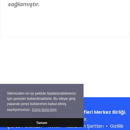
sağlamıştır.
Sitemizden en iyi şekilde faydalanabilmeniz
için çerezler kullanılmaktadır. Bu siteye giriş
yaparak çerez kullanımını kabul etmiş
sayılıyorsunuz.
Daha fazla bilgi
Copyright ©
Su Ürünleri Kooperatifleri Merkez Birliği.
Tüm hakları saklıdır.
Tamam
Çerez Politikası
•
KVKK
•
Kullanım Şartları
•
Gizlilik