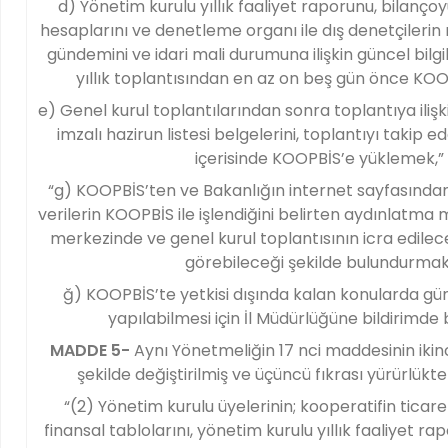
d) Yönetim kurulu yıllık faaliyet raporunu, bilançoyu
hesaplarını ve denetleme organı ile dış denetçilerin r
gündemini ve idari mali durumuna ilişkin güncel bilgi
yıllık toplantısından en az on beş gün önce KOO
e) Genel kurul toplantılarından sonra toplantıya iliş
imzalı hazirun listesi belgelerini, toplantıyı takip 
içerisinde KOOPBİS’e yüklemek,”
“g) KOOPBİS’ten ve Bakanlığın internet sayfasından er
verilerin KOOPBİS ile işlendiğini belirten aydınlatma 
merkezinde ve genel kurul toplantısının icra edilec
görebileceği şekilde bulundurmak
ğ) KOOPBİS’te yetkisi dışında kalan konularda gü
yapılabilmesi için İl Müdürlüğüne bildirimde
MADDE 5-
Aynı Yönetmeliğin 17 nci maddesinin ikinc
şekilde değiştirilmiş ve üçüncü fıkrası yürürlükten
“(2) Yönetim kurulu üyelerinin; kooperatifin ticaret s
finansal tablolarını, yönetim kurulu yıllık faaliyet rap