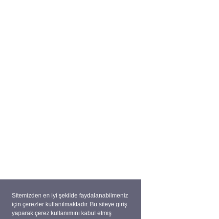
Sitemizden en iyi şekilde faydalanabilmeniz
için çerezler kullanılmaktadır. Bu siteye giriş
yaparak çerez kullanımını kabul etmiş