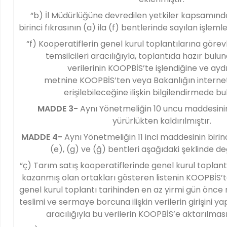
“b) İl Müdürlüğüne devredilen yetkiler kapsamın
birinci fıkrasının (a) ila (f) bentlerinde sayılan işlem
“f) Kooperatiflerin genel kurul toplantılarına görev
temsilcileri aracılığıyla, toplantıda hazır bulun
verilerinin KOOPBİS’te işlendiğine ve ay
metnine KOOPBİS’ten veya Bakanlığın interne
erişilebileceğine ilişkin bilgilendirmede b
MADDE 3-
Aynı Yönetmeliğin 10 uncu maddesinin 
yürürlükten kaldırılmıştır.
MADDE 4-
Aynı Yönetmeliğin 11 inci maddesinin birinci
(e), (g) ve (ğ) bentleri aşağıdaki şeklinde deği
“ç) Tarım satış kooperatiflerinde genel kurul toplan
kazanmış olan ortakları gösteren listenin KOOPBİS’te
genel kurul toplantı tarihinden en az yirmi gün önce 
teslimi ve sermaye borcuna ilişkin verilerin girişini
aracılığıyla bu verilerin KOOPBİS’e aktarılmas