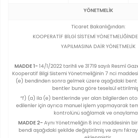
YÖNETMELİK
Ticaret Bakanlığından:
KOOPERATİF BİLGİ SİSTEMİ YÖNETMELİĞİNDE 
YAPILMASINA DAİR YÖNETMELİK
MADDE 1-
14/1/2022 tarihli ve 31719 sayılı Resmî G
Kooperatif Bilgi Sistemi Yönetmeliğinin 7 nci maddesin
(e) bendinden sonra gelmek üzere aşağıdaki bent 
bentler buna göre teselsül ettirilmişt
“f) (a) ila (e) bentlerinde yer alan bilgilerden 
edilenler için ayrıca manuel işlem yapmayarak temin
kontrolünü sağlamak ve onaylamak
MADDE 2-
Aynı Yönetmeliğin 8 inci maddesinin biri
bendi aşağıdaki şekilde değiştirilmiş ve aynı fıkr
eklenmiştir.