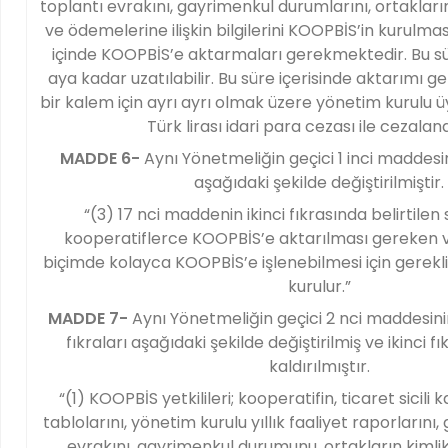
toplantı evrakını, gayrimenkul durumlarını, ortakların 
ve ödemelerine ilişkin bilgilerini KOOPBİS’in kurulmas
içinde KOOPBİS’e aktarmaları gerekmektedir. Bu sü
aya kadar uzatılabilir. Bu süre içerisinde aktarımı
bir kalem için ayrı ayrı olmak üzere yönetim kurulu üy
Türk lirası idari para cezası ile cezalandı
MADDE 6-
Aynı Yönetmeliğin geçici 1 inci maddesin
aşağıdaki şekilde değiştirilmiştir.
“(3) 17 nci maddenin ikinci fıkrasında belirtile
kooperatiflerce KOOPBİS’e aktarılması gereken ve
biçimde kolayca KOOPBİS’e işlenebilmesi için gerekli
kurulur.”
MADDE 7-
Aynı Yönetmeliğin geçici 2 nci maddesini
fıkraları aşağıdaki şekilde değiştirilmiş ve ikinci f
kaldırılmıştır.
“(1) KOOPBİS yetkilileri; kooperatifin, ticaret sicili k
tablolarını, yönetim kurulu yıllık faaliyet raporlarını,
evrakını, gayrimenkul durumunu, ortakların kimlik,