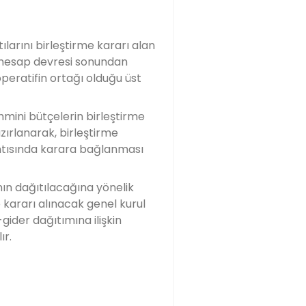
ılarını birleştirme kararı alan
r hesap devresi sonundan
operatifin ortağı olduğu üst
hmini bütçelerin birleştirme
azırlanarak, birleştirme
antısında karara bağlanması
nın dağıtılacağına yönelik
 kararı alınacak genel kurul
gider dağıtımına ilişkin
ır.