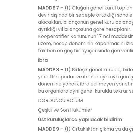
MADDE 7 –
(1) Olağan genel kurul toplantı
devir dışında bir sebeple ortaklığı sona 
alacakları, bilançonun genel kurulca on
ayrıldığı yıl bilançosuna göre hesaplanır.
Kooperatifler Kanununun 17 nci maddesinin
üzere, hesap döneminin kapanmasını izle
takiben en geç bir ay içerisinde geri verilir
İbra
MADDE 8 –
(1) Birleşik genel kurulda, bir
yönelik raporlar ve ibralar ayrı ayrı görü
dönemine yönelik ibra edilmeyen yönetim 
bu organlara aynı genel kurulda tekrar s
DÖRDÜNCÜ BÖLÜM
Çeşitli ve Son Hükümler
Üst kuruluşlarca yapılacak bildirim
MADDE 9 –
(1) Ortaklıktan çıkma ya da çık