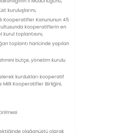
Bakanlığının İl Müdürlüğünü,
st kuruluşlarını,
yılı Kooperatifler Kanununun 45
rultusunda kooperatiflerin en
 kurul toplantısını,
ğan toplantı haricinde yapılan
 tahmini bütçe, yönetim kurulu
gelerek kurdukları kooperatif
Milli Kooperatifler Birliğini,
irilmesi
ektiğinde olağanüstü olarak