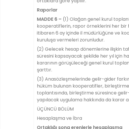
ortaklara göre yapılır.
Raporlar
MADDE 6 –
(1) Olağan genel kurul toplant
kooperatiflerin, rapor örneklerini her bi
itibaren 6 ay içinde il müdürlüğüne ve ko
kuruluşa vermeleri zorunludur.
(2) Gelecek hesap dönemlerine ilişkin ta
süresini kapsayacak şekilde her yıl için h
kararının görüşüleceği genel kurul topl
şarttır.
(3) Anasözleşmelerinde gelir-gider farkı
hüküm bulunan kooperatifler, birleştirme
toplantısında, birleştirme süresince gelir-
yapılacak uygulama hakkında da karar al
ÜÇÜNCÜ BÖLÜM
Hesaplaşma ve İbra
Ortaklığı sona erenlerle hesaplaşma