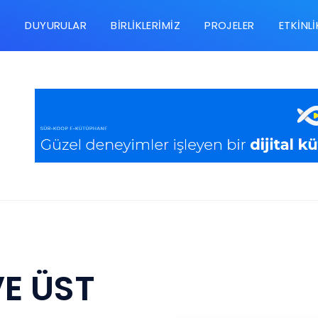
R
DUYURULAR
BIRLIKLERIMIZ
PROJELER
ETKINLI
E ÜST