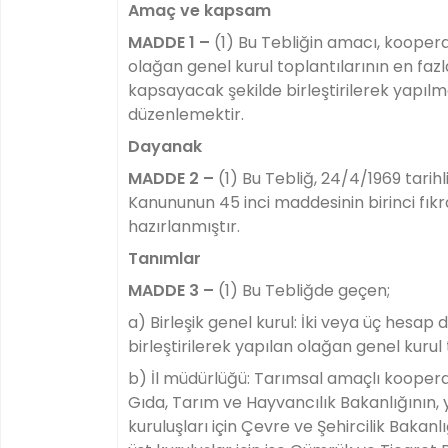
Amaç ve kapsam
MADDE 1 –
(1) Bu Tebliğin amacı, kooperat
olağan genel kurul toplantılarının en fa
kapsayacak şekilde birleştirilerek yapılmas
düzenlemektir.
Dayanak
MADDE 2 –
(1) Bu Tebliğ, 24/4/1969 tarihli
Kanununun 45 inci maddesinin birinci fık
hazırlanmıştır.
Tanımlar
MADDE 3 –
(1) Bu Tebliğde geçen;
a) Birleşik genel kurul: İki veya üç hesa
birleştirilerek yapılan olağan genel kurul 
b) İl müdürlüğü: Tarımsal amaçlı kooperati
Gıda, Tarım ve Hayvancılık Bakanlığının, 
kuruluşları için Çevre ve Şehircilik Bakanl