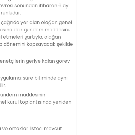
evresi sonundan itibaren 6 ay
orunludur.
; çağrıda yer alan olağan genel
ılmasına dair gündem maddesini,
 etmeleri şartıyla, olağan
esap dönemini kapsayacak şekilde
denetçilerin geriye kalan görev
 uygulama; süre bitiminde aynı
ir.
r gündem maddesinin
nel kurul toplantısında yeniden
ı ve ortaklar listesi mevcut