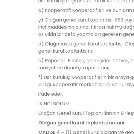
üst kuruluşlar için ise Gümrük ve Ticaret 
c) Kooperatif: Kooperatifleri ve bunların ü
ç) Olağan genel kurul toplantısı: 1163 sa
inci maddesinin birinci fıkrası hükmü doğ
az yılda bir defa yapmaları gereken genel
d) Olağanüstü genel kurul toplantısı: Ola
genel kurul toplantısını,
e) Raporlar: Bilanço, gelir-gider cetveli,
faaliyet ve denetçi raporlarını,
f) Üst kuruluş: Kooperatiflerin bir araya 
birliği, kooperatif merkez birliği ve Türkiye 
ifade eder.
İKİNCİ BÖLÜM
Olağan Genel Kurul Toplantılarının Birleşt
Olağan genel kurul toplantı zamanı
MADDE 4 –
(1) Genel kurul olağan ve ger