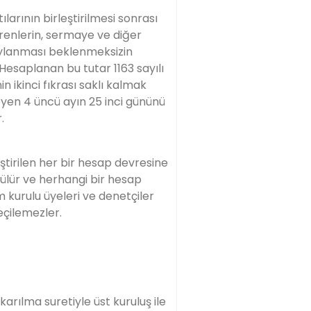
larının birleştirilmesi sonrası
erenlerin, sermaye ve diğer
aylanması beklenmeksizin
 Hesaplanan bu tutar 1163 sayılı
 ikinci fıkrası saklı kalmak
yen 4 üncü ayın 25 inci gününü
.
leştirilen her bir hesap devresine
şülür ve herhangi bir hesap
kurulu üyeleri ve denetçiler
eçilemezler.
arılma suretiyle üst kuruluş ile