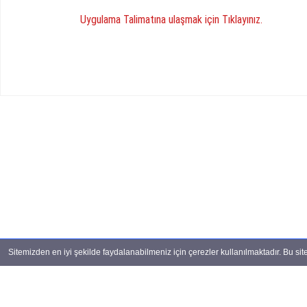
Uygulama Talimatına ulaşmak için Tıklayınız.
Sitemizden en iyi şekilde faydalanabilmeniz için çerezler kullanılmaktadır. Bu si
Copyright ©
Su Ürünleri Kooperatifleri Mer
Çerez Politikası
•
KVKK
•
Kullanım Şartları