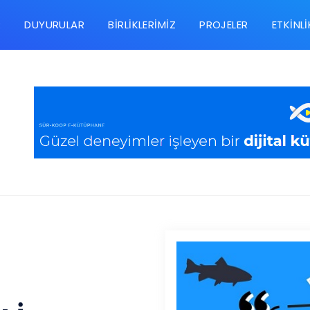
R
DUYURULAR
BIRLIKLERIMIZ
PROJELER
ETKINLI