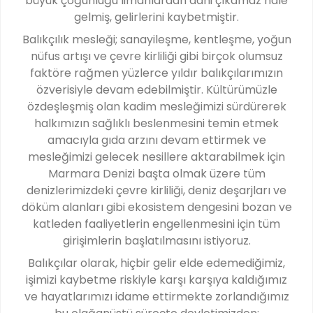
büyük çoğunluğu limanlardan dahi çıkamaz hale
gelmiş, gelirlerini kaybetmiştir.
Balıkçılık mesleği; sanayileşme, kentleşme, yoğun
nüfus artışı ve çevre kirliliği gibi birçok olumsuz
faktöre rağmen yüzlerce yıldır balıkçılarımızın
özverisiyle devam edebilmiştir. Kültürümüzle
özdeşleşmiş olan kadim mesleğimizi sürdürerek
halkımızın sağlıklı beslenmesini temin etmek
amacıyla gıda arzını devam ettirmek ve
mesleğimizi gelecek nesillere aktarabilmek için
Marmara Denizi başta olmak üzere tüm
denizlerimizdeki çevre kirliliği, deniz deşarjları ve
döküm alanları gibi ekosistem dengesini bozan ve
katleden faaliyetlerin engellenmesini için tüm
girişimlerin başlatılmasını istiyoruz.
Balıkçılar olarak, hiçbir gelir elde edemediğimiz,
işimizi kaybetme riskiyle karşı karşıya kaldığımız
ve hayatlarımızı idame ettirmekte zorlandığımız