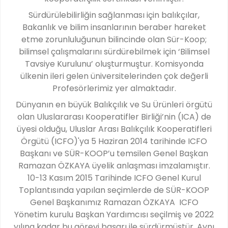
Sürdürülebilirliğin sağlanması için balıkçılar,
Bakanlık ve bilim insanlarının beraber hareket
etme zorunluluğunun bilincinde olan Sür-Koop;
bilimsel çalışmalarını sürdürebilmek için ‘Bilimsel
Tavsiye Kurulunu’ oluşturmuştur. Komisyonda
ülkenin ileri gelen üniversitelerinden çok değerli
Profesörlerimiz yer almaktadır.
Dünyanın en büyük Balıkçılık ve Su Ürünleri örgütü
olan Uluslararası Kooperatifler Birliği’nin (ICA) de
üyesi olduğu, Uluslar Arası Balıkçılık Kooperatifleri
Örgütü (ICFO)'ya 5 Haziran 2014 tarihinde ICFO
Başkanı ve SÜR-KOOP’u temsilen Genel Başkan
Ramazan ÖZKAYA üyelik anlaşması imzalamıştır.
10-13 Kasım 2015 Tarihinde ICFO Genel Kurul
Toplantısında yapılan seçimlerde de SÜR-KOOP
Genel Başkanımız Ramazan ÖZKAYA ICFO
Yönetim kurulu Başkan Yardımcısı seçilmiş ve 2022
yılına kadar bu görevi başarı ile sürdürmüştür. Aynı