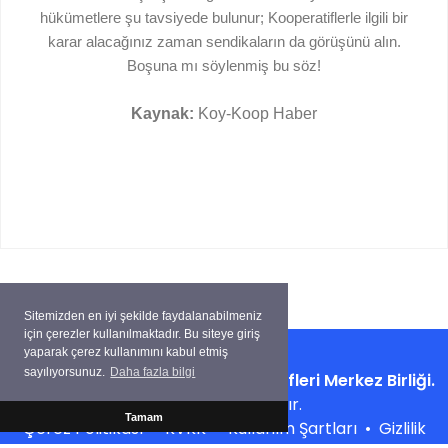
hükümetlere şu tavsiyede bulunur; Kooperatiflerle ilgili bir
karar alacağınız zaman sendikaların da görüşünü alın.
Boşuna mı söylenmiş bu söz!
Kaynak:
Koy-Koop
Haber
Sitemizden en iyi şekilde faydalanabilmeniz
için çerezler kullanılmaktadır. Bu siteye giriş
yaparak çerez kullanımını kabul etmiş
sayılıyorsunuz.
Daha fazla bilgi
Copyright ©
Su Ürünleri Kooperatifleri Merkez Birliği.
Tüm hakları saklıdır.
Tamam
Çerez Politikası
•
KVKK
•
Kullanım Şartları
•
Gizlilik