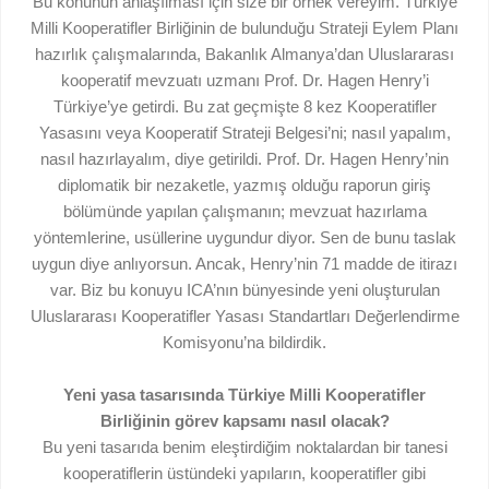
Bu konunun anlaşılması için size bir örnek vereyim. Türkiye
Milli Kooperatifler Birliğinin de bulunduğu Strateji Eylem Planı
hazırlık çalışmalarında, Bakanlık Almanya’dan Uluslararası
kooperatif mevzuatı uzmanı Prof. Dr. Hagen Henry’i
Türkiye’ye getirdi. Bu zat geçmişte 8 kez Kooperatifler
Yasasını veya Kooperatif Strateji Belgesi’ni; nasıl yapalım,
nasıl hazırlayalım, diye getirildi. Prof. Dr. Hagen Henry’nin
diplomatik bir nezaketle, yazmış olduğu raporun giriş
bölümünde yapılan çalışmanın; mevzuat hazırlama
yöntemlerine, usüllerine uygundur diyor. Sen de bunu taslak
uygun diye anlıyorsun. Ancak, Henry’nin 71 madde de itirazı
var. Biz bu konuyu ICA’nın bünyesinde yeni oluşturulan
Uluslararası Kooperatifler Yasası Standartları Değerlendirme
Komisyonu’na bildirdik.
Yeni yasa tasarısında Türkiye Milli Kooperatifler
Birliğinin görev kapsamı nasıl olacak?
Bu yeni tasarıda benim eleştirdiğim noktalardan bir tanesi
kooperatiflerin üstündeki yapıların, kooperatifler gibi