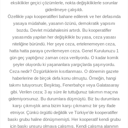
eksiklikler geçici çözümlerle, nokta değişikliklerle sorunlar
giderilmeye çalışıldı.
Özellikle yapı kooperatifleri bahane edilerek ve her defasında
yasaya müdahale, yasanın özünü, demokratik yapısını
bozdu. Devlet müdahalesini artırdı. Bu kooperatifler
yasasında yapılan her değişiklikle bu yasa, ceza yasası
niteliğine büründü. Her şeye ceza, ertelenemeyen ceza,
hatta hatta paraya çevrilemeyen ceza. Genel Kurulunuzu 1
gün geç yaptığınız zaman ceza veriliyordu. O kadar komik
şeyler oluyordu ki yaşananlara yargıçlarda şaşırıyordu.
Ceza nedir? Özgürlüklerin kısıtlanması. O dönemin gazete
haberlerine de birçok defa konu olmuştu. Örneğin, hangi
takımı tutuyorsun; Beşiktaş, Fenerbahçe veya Galatasaray
gibi. Verilen ceza; 3 ay süre ile tuttuğunuz takımın maçına
gidemiyorsunuz. Bu durumlara düşmüştü. Biz bu durumlara
karşı çıkmıştık ama bizim karşı çıkmamız bir şey ifade
etmiyor. Çünkü örgütlü değildik ve Türkiye’de kooperatifler
baskı grubu haline dönüşmemişti. Her kooperatif kendi grubu
için baskı unsuru olmaya çalışmış. Kendi çalışma alanının