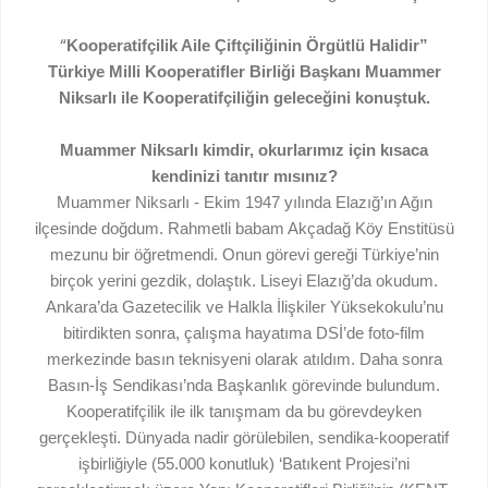
“
Kooperatifçilik Aile Çiftçiliğinin Örgütlü Halidir”
Türkiye Milli Kooperatifler Birliği Başkanı Muammer
Niksarlı ile Kooperatifçiliğin geleceğini konuştuk.
Muammer Niksarlı kimdir, okurlarımız için kısaca
kendinizi tanıtır mısınız?
Muammer Niksarlı - Ekim 1947 yılında Elazığ’ın Ağın
ilçesinde doğdum. Rahmetli babam Akçadağ Köy Enstitüsü
mezunu bir öğretmendi. Onun görevi gereği Türkiye’nin
birçok yerini gezdik, dolaştık. Liseyi Elazığ’da okudum.
Ankara’da Gazetecilik ve Halkla İlişkiler Yüksekokulu’nu
bitirdikten sonra, çalışma hayatıma DSİ’de foto-film
merkezinde basın teknisyeni olarak atıldım. Daha sonra
Basın-İş Sendikası’nda Başkanlık görevinde bulundum.
Kooperatifçilik ile ilk tanışmam da bu görevdeyken
gerçekleşti. Dünyada nadir görülebilen, sendika-kooperatif
işbirliğiyle (55.000 konutluk) ‘Batıkent Projesi’ni