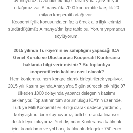
övünüyoruz. Övünülecek hiçbir tarafı yok. 7,5-8 milyon
ortağımız var, Almanya’da 7000 kooperatife karşılık 20
milyon kooperatif ortağı var.
Kooperatifçilik konusunda en fazla örnek alıp ilişkilerimizi
sürdürdüğümüz Almanya’dır. İşte tablo bu. Yorum yapmadan
söylüyorum.
2015 yılında Türkiye'nin ev sahipliğini yapacağı ICA
Genel Kurulu ve Uluslararası Kooperatif Konferansı
hakkında bilgi verir misiniz? Bu toplantıya
kooperatiflerin katılımı nasıl olacak?
Hem konferans, hem kongre olarak birleştirilerek yapılıyor.
2015 yılı Kasım ayında Antalya’da 5 gün sürecek etkinliğe 97
ülkeden 1000 dolayında yabancı delegenin katılımı
bekleniyor. Toplantının tüm sorumluluğu ICA’nin üzerinde.
Türkiye Milli Kooperatifler Birliği olarak sadece yardımcı,
kolaylaştırıcı bir rol oynuyoruz, belli bir oranda finansör
destekleyici oluyoruz. Yurt dışından Konferansa katılmak
için, konaklama ve yol hariç katılacak delegeler 750 euro