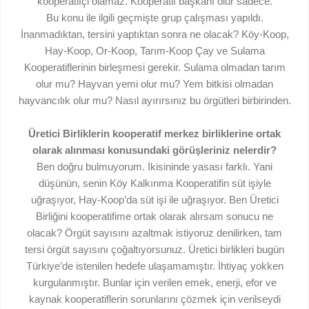
kooperatifçi olamaz. Kooperatif başkanı olur sadece.
Bu konu ile ilgili geçmişte grup çalışması yapıldı.
İnanmadıktan, tersini yaptıktan sonra ne olacak? Köy-Koop,
Hay-Koop, Or-Koop, Tarım-Koop Çay ve Sulama
Kooperatiflerinin birleşmesi gerekir. Sulama olmadan tarım
olur mu? Hayvan yemi olur mu? Yem bitkisi olmadan
hayvancılık olur mu? Nasıl ayırırsınız bu örgütleri birbirinden.
Üretici Birliklerin kooperatif merkez birliklerine ortak
olarak alınması konusundaki görüşleriniz nelerdir?
Ben doğru bulmuyorum. İkisininde yasası farklı. Yani
düşünün, senin Köy Kalkınma Kooperatifin süt işiyle
uğraşıyor, Hay-Koop’da süt işi ile uğraşıyor. Ben Üretici
Birliğini kooperatifime ortak olarak alırsam sonucu ne
olacak? Örgüt sayısını azaltmak istiyoruz denilirken, tam
tersi örgüt sayısını çoğaltıyorsunuz. Üretici birlikleri bugün
Türkiye’de istenilen hedefe ulaşamamıştır. İhtiyaç yokken
kurgulanmıştır. Bunlar için verilen emek, enerji, efor ve
kaynak kooperatiflerin sorunlarını çözmek için verilseydi