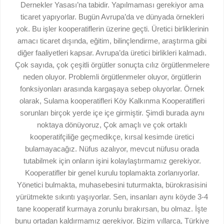
Dernekler Yasası’na tabidir. Yapılmaması gerekiyor ama
ticaret yapıyorlar. Bugün Avrupa’da ve dünyada örnekleri
yok. Bu işler kooperatiflerin üzerine geçti. Üretici birliklerinin
amacı ticaret dışında, eğitim, bilinçlendirme, araştırma gibi
diğer faaliyetleri kapsar. Avrupa’da üretici birlikleri kalmadı.
Çok sayıda, çok çeşitli örgütler sonuçta cılız örgütlenmelere
neden oluyor. Problemli örgütlenmeler oluyor, örgütlerin
fonksiyonları arasında kargaşaya sebep oluyorlar. Örnek
olarak, Sulama kooperatifleri Köy Kalkınma Kooperatifleri
sorunları birçok yerde içe içe girmiştir. Şimdi burada aynı
noktaya dönüyoruz, Çok amaçlı ve çok ortaklı
kooperatifçiliğe geçmedikçe, kırsal kesimde üretici
bulamayacağız. Nüfus azalıyor, mevcut nüfusu orada
tutabilmek için onların işini kolaylaştırmamız gerekiyor.
Kooperatifler bir genel kurulu toplamakta zorlanıyorlar.
Yönetici bulmakta, muhasebesini tuturmakta, bürokrasisini
yürütmekte sıkıntı yaşıyorlar. Sen, insanları aynı köyde 3-4
tane kooperatif kurmaya zorunlu bırakırsan, bu olmaz. İşte
bunu ortadan kaldırmamız gerekiyor. Bizim yıllarca, Türkiye