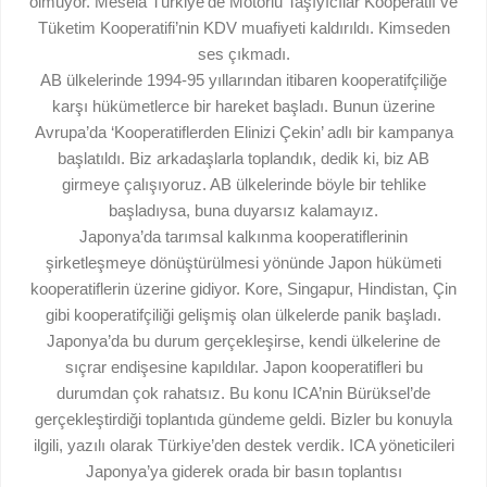
olmuyor. Mesela Türkiye’de Motorlu Taşıyıcılar Kooperatif ve
Tüketim Kooperatifi’nin KDV muafiyeti kaldırıldı. Kimseden
ses çıkmadı.
AB ülkelerinde 1994-95 yıllarından itibaren kooperatifçiliğe
karşı hükümetlerce bir hareket başladı. Bunun üzerine
Avrupa’da ‘Kooperatiflerden Elinizi Çekin’ adlı bir kampanya
başlatıldı. Biz arkadaşlarla toplandık, dedik ki, biz AB
girmeye çalışıyoruz. AB ülkelerinde böyle bir tehlike
başladıysa, buna duyarsız kalamayız.
Japonya’da tarımsal kalkınma kooperatiflerinin
şirketleşmeye dönüştürülmesi yönünde Japon hükümeti
kooperatiflerin üzerine gidiyor. Kore, Singapur, Hindistan, Çin
gibi kooperatifçiliği gelişmiş olan ülkelerde panik başladı.
Japonya’da bu durum gerçekleşirse, kendi ülkelerine de
sıçrar endişesine kapıldılar. Japon kooperatifleri bu
durumdan çok rahatsız. Bu konu ICA’nin Bürüksel’de
gerçekleştirdiği toplantıda gündeme geldi. Bizler bu konuyla
ilgili, yazılı olarak Türkiye’den destek verdik. ICA yöneticileri
Japonya’ya giderek orada bir basın toplantısı