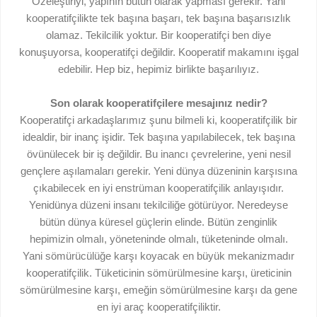
Özeleştiriyi, yapının bütün olarak yapması gerekir. Yani
kooperatifçilikte tek başına başarı, tek başına başarısızlık
olamaz. Tekilcilik yoktur. Bir kooperatifçi ben diye
konuşuyorsa, kooperatifçi değildir. Kooperatif makamını işgal
edebilir. Hep biz, hepimiz birlikte başarılıyız.
Son olarak kooperatifçilere mesajınız nedir?
Kooperatifçi arkadaşlarımız şunu bilmeli ki, kooperatifçilik bir
idealdir, bir inanç işidir. Tek başına yapılabilecek, tek başına
övünülecek bir iş değildir. Bu inancı çevrelerine, yeni nesil
gençlere aşılamaları gerekir. Yeni dünya düzeninin karşısına
çıkabilecek en iyi enstrüman kooperatifçilik anlayışıdır.
Yenidünya düzeni insanı tekilciliğe götürüyor. Neredeyse
bütün dünya küresel güçlerin elinde. Bütün zenginlik
hepimizin olmalı, yöneteninde olmalı, tüketeninde olmalı.
Yani sömürücülüğe karşı koyacak en büyük mekanizmadır
kooperatifçilik. Tüketicinin sömürülmesine karşı, üreticinin
sömürülmesine karşı, emeğin sömürülmesine karşı da gene
en iyi araç kooperatifçiliktir.