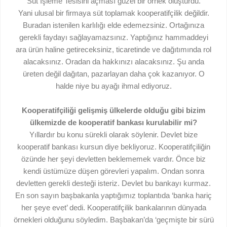
Süt İşleme Tesisini açması güzel bir örnek oluşturdu.
Yani ulusal bir firmaya süt toplamak kooperatifçilik değildir.
Buradan istenilen karlılığı elde edemezsiniz. Ortağınıza
gerekli faydayı sağlayamazsınız. Yaptığınız hammaddeyi
ara ürün haline getireceksiniz, ticaretinde ve dağıtımında rol
alacaksınız. Oradan da hakkınızı alacaksınız. Şu anda
üreten değil dağıtan, pazarlayan daha çok kazanıyor. O
halde niye bu ayağı ihmal ediyoruz.
Kooperatifçiliği gelişmiş ülkelerde olduğu gibi bizim
ülkemizde de kooperatif bankası kurulabilir mi?
Yıllardır bu konu sürekli olarak söylenir. Devlet bize
kooperatif bankası kursun diye bekliyoruz. Kooperatifçiliğin
özünde her şeyi devletten beklememek vardır. Önce biz
kendi üstümüze düşen görevleri yapalım. Ondan sonra
devletten gerekli desteği isteriz. Devlet bu bankayı kurmaz.
En son sayın başbakanla yaptığımız toplantıda ‘banka hariç
her şeye evet’ dedi. Kooperatifçilik bankalarının dünyada
örnekleri olduğunu söyledim. Başbakan’da ‘geçmişte bir sürü