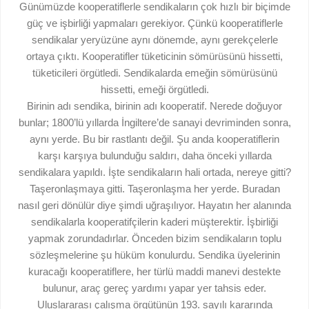
Günümüzde kooperatiflerle sendikaların çok hızlı bir biçimde
güç ve işbirliği yapmaları gerekiyor. Çünkü kooperatiflerle
sendikalar yeryüzüne aynı dönemde, aynı gerekçelerle
ortaya çıktı. Kooperatifler tüketicinin sömürüsünü hissetti,
tüketicileri örgütledi. Sendikalarda emeğin sömürüsünü
hissetti, emeği örgütledi.
Birinin adı sendika, birinin adı kooperatif. Nerede doğuyor
bunlar; 1800’lü yıllarda İngiltere’de sanayi devriminden sonra,
aynı yerde. Bu bir rastlantı değil. Şu anda kooperatiflerin
karşı karşıya bulunduğu saldırı, daha önceki yıllarda
sendikalara yapıldı. İşte sendikaların hali ortada, nereye gitti?
Taşeronlaşmaya gitti. Taşeronlaşma her yerde. Buradan
nasıl geri dönülür diye şimdi uğraşılıyor. Hayatın her alanında
sendikalarla kooperatifçilerin kaderi müşterektir. İşbirliği
yapmak zorundadırlar. Önceden bizim sendikaların toplu
sözleşmelerine şu hüküm konulurdu. Sendika üyelerinin
kuracağı kooperatiflere, her türlü maddi manevi destekte
bulunur, araç gereç yardımı yapar yer tahsis eder.
Uluslararası çalışma örgütünün 193. sayılı kararında