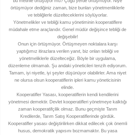
bu metinle örtüşüyor mu? Çoğu yerde örtüşmüyor. Niye
örtüşmüyor dediğiniz zaman, bize bunları yönetmenliklerle
ve tebliğlerle düzelteceklerini söylüyorlar.
Yönetmelikler ve tebliği kamu yönetiminin kooperatiflere
müdahale etme araçlarıdır. Genel müdür değişince tebliği de
değişebilir!
Onun için örtüşmüyor. Örtüşmeyen noktalara karşı
yaptığımız itirazlara verilen yanıt, biz onları tebliği ve
yönetmeliklerle düzelteceğiz. Böyle bir uygulama,
düzenleme olmamalı. Şu andaki yöneticileri tenzih ediyorum.
Tamam, iyi niyetle, iyi şeyler düşünüyor olabilirler. Ama niyet
ne olursa olsun kooperatiflerin ipleri kamu yöneticisinin
elinde.
Kooperatifler Yasası, kooperatiflerin kendi kendilerini
yönetmesi demektir. Devlet kooperatifleri yönetmeye kalktığı
zaman kooperatifçilik olmaz. Bunu geçmişte Tarım
Kredilerde, Tarım Satış Kooperatiflerinde gördük.
Kooperatifler yasası değiştirilirken dikkat edilecek çok önemli
husus, demokratik yapısını bozmamaktır. Bu yasa