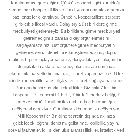
kurulmaması gerektiğidir. Çünkü kooperatif gibi kurulduğu
zaman, bazı kooperatif ilkeleri farklı yorumlanarak karşımıza
bazı engeller çıkartılıyor. Örneğin, kooperatiflere serbest
giriş-çıkış ilkesi vardır. Dolayısıyla üst birliklere girme
mecburiyeti getiremeyiz. Bu birliklere, girme mecburiyeti
getiremediğimiz zaman dikey örgütlenmesini
sağlayamazsınız. Üst örgütlere girme mecburiyetini
getiremezseniz; denetimi etkinleştiremezsiniz, doğru
istatistik bilgiler toplayamazsınız, dünyadaki yeni oluşumları,
değişiklikleri aktaramazsınız, uluslararası camiada
ekonomik faaliyette bulunamaz, ticaret yapamazsınız. Ülke
içinde kooperatifler arası ilişkiyi ve ticareti sağlayamazsınız.
Bunların hepsi şuandaki eksiklikler. Biz hala 7 kişi bir
kooperatif, 7 kooperatif 1 birlik, 7 birlik 1 merkez birliği, 7
merkez birliği 1 milli birlik kurabilir. İşte bu mantığın
değişmesi gerekiyor. Görülüyor ki bu mantık değişmiyor.
Milli Kooperatifler Birliği’ne ticaretin dışında aklınıza
gelebilecek; eğitim, denetim, geliştirme, lobilicilik, yayın,
sosyal faaliyetler, iç ilişikler, uluslararası ilişkiler, istatistik veri