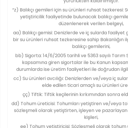
yürürlükten kaldırılmıştır.
“z) Balıkçı gemileri için su ürünleri ruhsat tezkeresi: S
yetiştiricilik faaliyetinde bulunacak balıkçı gemi
düzenlenerek verilen belgeyi,
aa) Balıkçı gemisi: Denizlerde ve iç sularda faaliyet
bir su ürünleri ruhsat tezkeresine sahip Bakanlığın ilg
balıkçı gemilerini,
bb) Sigorta: 14/6/2005 tarihli ve 5363 sayılı Tarım
kapsamına giren sigortalar ile bu Kanun kaps
durumlarda ise üretim faaliyetleri ile doğrudan ilgili
cc) Su ürünleri avcılığı: Denizlerden ve/veya iç sula
elde edilen ticari amaçlı su ürünleri üre
çç) Tiftik: Tiftik keçilerinin kırkımından sonra el
dd) Tohum üreticisi: Tohumları yetiştiren ve/veya toh
sözleşmeli olarak yetiştirten, işleyen ve pazarlaya
kişileri,
ee) Tohum yetiştiricisi: Sözleşmeli olarak tohum ü