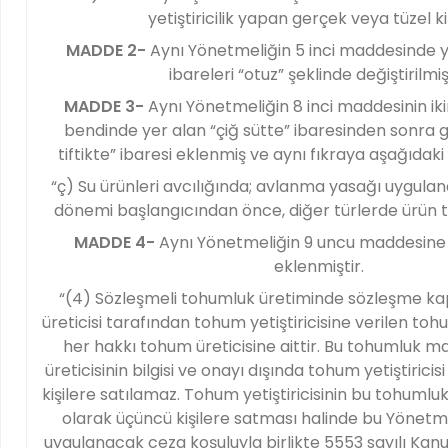
yetiştiricilik yapan gerçek veya tüzel kiş
MADDE 2-
Aynı Yönetmeliğin 5 inci maddesinde y
ibareleri “otuz” şeklinde değiştirilmiş
MADDE 3-
Aynı Yönetmeliğin 8 inci maddesinin ikin
bendinde yer alan “çiğ sütte” ibaresinden sonra 
tiftikte” ibaresi eklenmiş ve aynı fıkraya aşağıdaki
“ç) Su ürünleri avcılığında; avlanma yasağı uygulan
dönemi başlangıcından önce, diğer türlerde ürün t
MADDE 4-
Aynı Yönetmeliğin 9 uncu maddesine 
eklenmiştir.
“(4) Sözleşmeli tohumluk üretiminde sözleşme 
üreticisi tarafından tohum yetiştiricisine verilen to
her hakkı tohum üreticisine aittir. Bu tohumluk 
üreticisinin bilgisi ve onayı dışında tohum yetiştirici
kişilere satılamaz. Tohum yetiştiricisinin bu tohumluk
olarak üçüncü kişilere satması halinde bu Yönet
uygulanacak ceza koşuluyla birlikte 5553 sayılı Kan