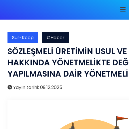
Sür-Koop
#Haber
SÖZLEŞMELİ ÜRETİMİN USUL VE
HAKKINDA YÖNETMELİKTE DEĞİ
YAPILMASINA DAİR YÖNETMELİ
Yayın tarihi: 09.12.2025