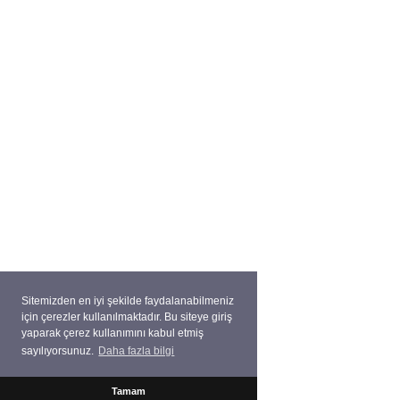
Sitemizden en iyi şekilde faydalanabilmeniz
için çerezler kullanılmaktadır. Bu siteye giriş
yaparak çerez kullanımını kabul etmiş
sayılıyorsunuz.
Daha fazla bilgi
Tamam