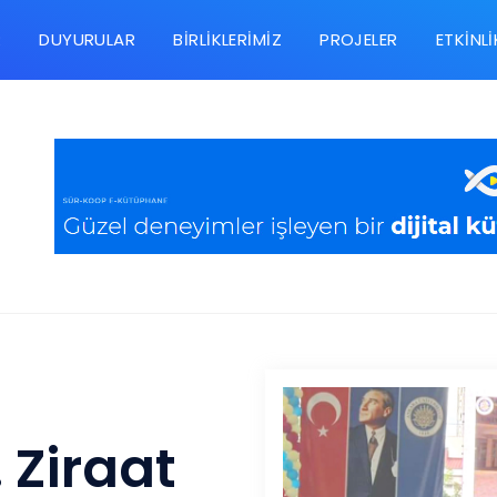
R
DUYURULAR
BIRLIKLERIMIZ
PROJELER
ETKINLI
 Ziraat