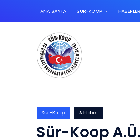
ANA SAYFA
SÜR-KOOP
HABERLE
Sür-Koop
#Haber
Sür-Koop A.Ü.