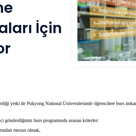
ne
ları İçin
or
diği yetki ile
Pukyong National Üniversitesinde öğrencilere burs imkanı
ci gönderdiğimiz burs programında aranan kriterler:
larından mezun olmak,