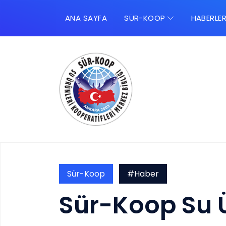
ANA SAYFA
SÜR-KOOP
HABERLE
Sür-Koop
#Haber
Sür-Koop Su Ü