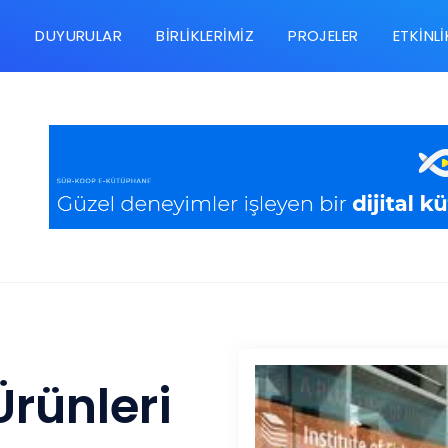
R
DUYURULAR
BIRLIKLERIMIZ
PROJELER
ETKINLI
rünleri