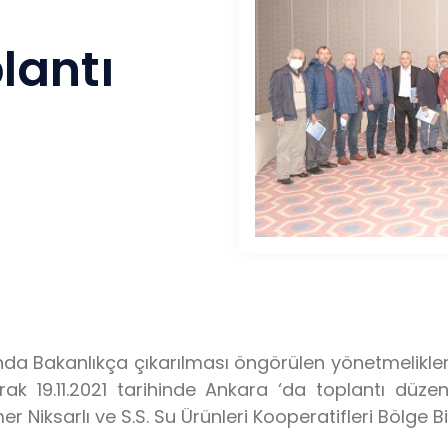
lantı
mında Bakanlıkça çıkarılması öngörülen yönetmelikl
ak 19.11.2021 tarihinde Ankara ‘da toplantı düze
iksarlı ve S.S. Su Ürünleri Kooperatifleri Bölge Birl