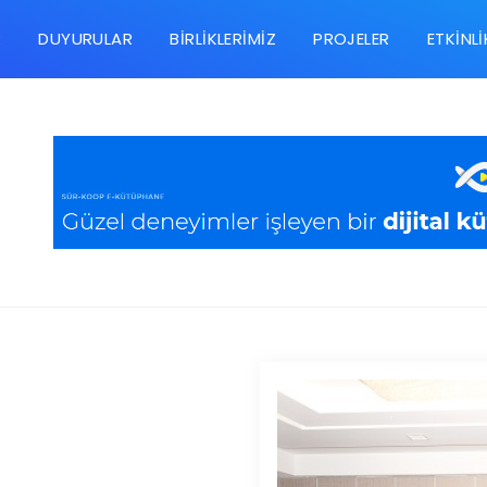
R
DUYURULAR
BIRLIKLERIMIZ
PROJELER
ETKINLI