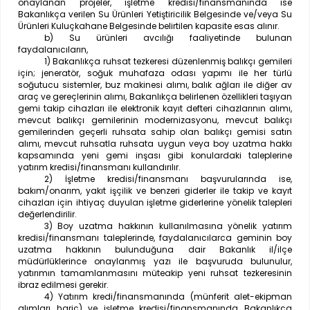
onaylanan projeler, işletme kredisi/finansmanında ise
Bakanlıkça verilen Su Ürünleri Yetiştiricilik Belgesinde ve/veya Su
Ürünleri Kuluçkahane Belgesinde belirtilen kapasite esas alınır.
b) Su ürünleri avcılığı faaliyetinde bulunan
faydalanıcıların,
1) Bakanlıkça ruhsat tezkeresi düzenlenmiş balıkçı gemileri
için; jeneratör, soğuk muhafaza odası yapımı ile her türlü
soğutucu sistemler, buz makinesi alımı, balık ağları ile diğer av
araç ve gereçlerinin alımı, Bakanlıkça belirlenen özellikleri taşıyan
gemi takip cihazları ile elektronik kayıt defteri cihazlarının alımı,
mevcut balıkçı gemilerinin modernizasyonu, mevcut balıkçı
gemilerinden geçerli ruhsata sahip olan balıkçı gemisi satın
alımı, mevcut ruhsatla ruhsata uygun veya boy uzatma hakkı
kapsamında yeni gemi inşası gibi konulardaki taleplerine
yatırım kredisi/finansmanı kullandırılır.
2) İşletme kredisi/finansmanı başvurularında ise,
bakım/onarım, yakıt işçilik ve benzeri giderler ile takip ve kayıt
cihazları için ihtiyaç duyulan işletme giderlerine yönelik talepleri
değerlendirilir.
3) Boy uzatma hakkının kullanılmasına yönelik yatırım
kredisi/finansmanı taleplerinde, faydalanıcılarca geminin boy
uzatma hakkının bulunduğuna dair Bakanlık il/ilçe
müdürlüklerince onaylanmış yazı ile başvuruda bulunulur,
yatırımın tamamlanmasını müteakip yeni ruhsat tezkeresinin
ibraz edilmesi gerekir.
4) Yatırım kredi/finansmanında (münferit alet-ekipman
alımları hariç) ve işletme kredisi/finansmanında Bakanlıkça