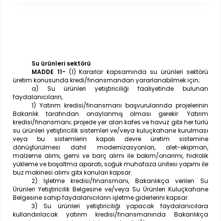
Su ürünleri sektörü
MADDE 11-
(1) Kararlar kapsamında su ürünleri sektörü
üretim konusunda kredi/finansmandan yararlanabilmek için;
a) Su ürünleri yetiştiriciliği faaliyetinde bulunan
faydalanıcıların,
1) Yatırım kredisi/finansmanı başvurularında projelerinin
Bakanlık tarafından onaylanmış olması gerekir. Yatırım
kredisi/finansmanı; projede yer alan kafes ve havuz gibi her türlü
su ürünleri yetiştiricilik sistemleri ve/veya kuluçkahane kurulması
veya bu sistemlerin kapalı devre üretim sistemine
dönüştürülmesi dahil modernizasyonları, alet-ekipman,
malzeme alımı, gemi ve barç alımı ile bakım/onarımı, hidrolik
yükleme ve boşaltma aparatı, soğuk muhafaza ünitesi yapımı ile
buz makinesi alımı gibi konuları kapsar.
2) İşletme kredisi/finansmanı, Bakanlıkça verilen Su
Ürünleri Yetiştiricilik Belgesine ve/veya Su Ürünleri Kuluçkahane
Belgesine sahip faydalanıcıların işletme giderlerini kapsar.
3) Su ürünleri yetiştiriciliği yapacak faydalanıcılara
kullandırılacak yatırım kredisi/finansmanında Bakanlıkça