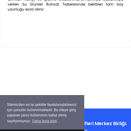
verilen Su Ürünleri Ruhsat Tezkeresinde belirtilen tam boy
uzunluğu esas alınır.
Sitemizden en iyi şekilde faydalanabilmeniz
için çerezler kullanılmaktadır. Bu siteye giriş
yaparak çerez kullanımını kabul etmiş
sayılıyorsunuz.
Daha fazla bilgi
Copyright ©
Su Ürünleri Kooperatifleri Merkez Birliği.
Tüm hakları saklıdır.