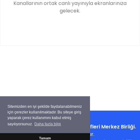
Kanallarının ortak canlı yayınıyla ekranlarınıza
gelecek.
Sitemizden en iyi şekilde faydalanabilmeniz
için çerezler kullanılmaktadır. Bu siteye giriş
yaparak çerez kullanımını kabul etmiş
sayılıyorsunuz.
Daha fazla bilgi
Copyright ©
Su Ürünleri Kooperatifleri Merkez Birliği.
Tüm hakları saklıdır.
Tamam